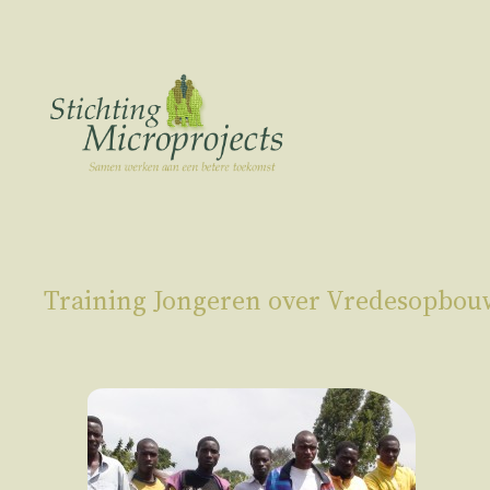
Ga
naar
de
inhoud
Training Jongeren over Vredesopbou