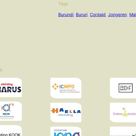
Tags
Burundi
, 
Bururi
, 
Cordaid
, 
Jongeren
, 
Ma
s