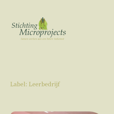
Ga
naar
de
inhoud
Label:
Leerbedrijf