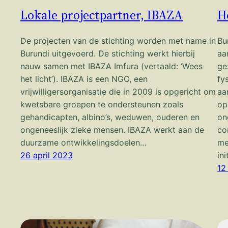
Lokale projectpartner, IBAZA
H
De projecten van de stichting worden met name in
Bu
Burundi uitgevoerd. De stichting werkt hierbij
aa
nauw samen met IBAZA Imfura (vertaald: ‘Wees
ge
het licht’). IBAZA is een NGO, een
fy
vrijwilligersorganisatie die in 2009 is opgericht om
aa
kwetsbare groepen te ondersteunen zoals
op
gehandicapten, albino’s, weduwen, ouderen en
on
ongeneeslijk zieke mensen. IBAZA werkt aan de
co
duurzame ontwikkelingsdoelen…
me
26 april 2023
in
12