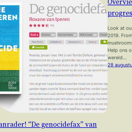
Overvie
progres
Look at ou
2019. From
mushrooms 
Help ons o
wereld…
28 august
anrader! “De genocidefax” van