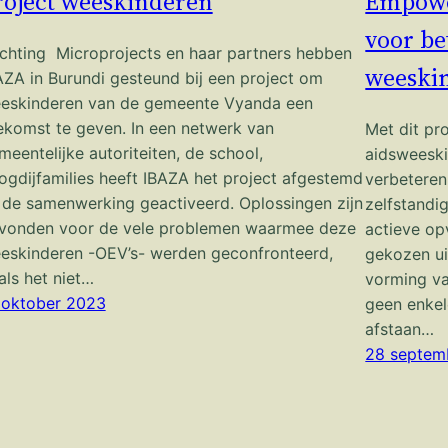
roject weeskinderen
Empowe
voor be
ichting Microprojects en haar partners hebben
weeskin
AZA in Burundi gesteund bij een project om
eskinderen van de gemeente Vyanda een
ekomst te geven. In een netwerk van
Met dit pro
meentelijke autoriteiten, de school,
aidsweeski
ogdijfamilies heeft IBAZA het project afgestemd
verbeteren
 de samenwerking geactiveerd. Oplossingen zijn
zelfstandi
vonden voor de vele problemen waarmee deze
actieve op
eskinderen -OEV’s- werden geconfronteerd,
gekozen ui
als het niet…
vorming va
 oktober 2023
geen enkel
afstaan…
28 septem