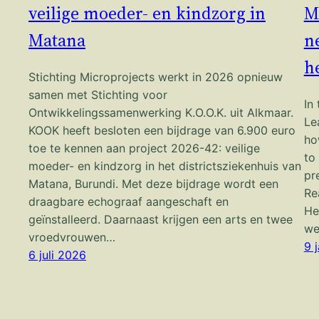
veilige moeder- en kindzorg in
M
Matana
n
h
Stichting Microprojects werkt in 2026 opnieuw
samen met Stichting voor
In
Ontwikkelingssamenwerking K.O.O.K. uit Alkmaar.
Le
KOOK heeft besloten een bijdrage van 6.900 euro
ho
toe te kennen aan project 2026-42: veilige
to
moeder- en kindzorg in het districtsziekenhuis van
pr
Matana, Burundi. Met deze bijdrage wordt een
Re
draagbare echograaf aangeschaft en
He
geïnstalleerd. Daarnaast krijgen een arts en twee
we
vroedvrouwen…
9 
6 juli 2026