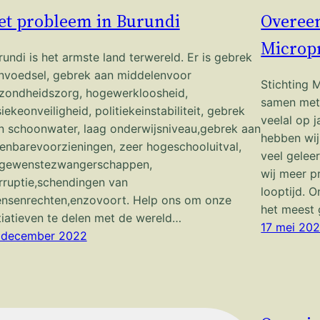
et probleem in Burundi
Overee
Micropr
rundi is het armste land terwereld. Er is gebrek
nvoedsel, gebrek aan middelenvoor
Stichting 
zondheidszorg, hogewerkloosheid,
samen met 
siekeonveiligheid, politiekeinstabiliteit, gebrek
veelal op j
n schoonwater, laag onderwijsniveau,gebrek aan
hebben wij
enbarevoorzieningen, zeer hogeschooluitval,
veel gelee
gewenstezwangerschappen,
wij meer p
rruptie,schendingen van
looptijd. O
nsenrechten,enzovoort. Help ons om onze
het meest 
itiatieven te delen met de wereld…
17 mei 20
 december 2022