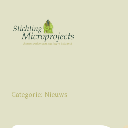
Ga
naar
de
inhoud
Categorie:
Nieuws