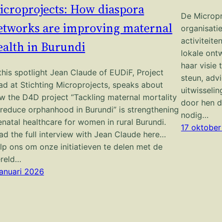
icroprojects: How diaspora
De Micropr
etworks are improving maternal
organisati
activiteit
ealth in Burundi
lokale ontw
haar visie 
 this spotlight Jean Claude of EUDiF, Project
steun, adv
ad at Stichting Microprojects, speaks about
uitwisseli
w the D4D project “Tackling maternal mortality
door hen d
 reduce orphanhood in Burundi” is strengthening
nodig…
enatal healthcare for women in rural Burundi.
17 oktobe
ad the full interview with Jean Claude here…
lp ons om onze initiatieven te delen met de
reld…
januari 2026