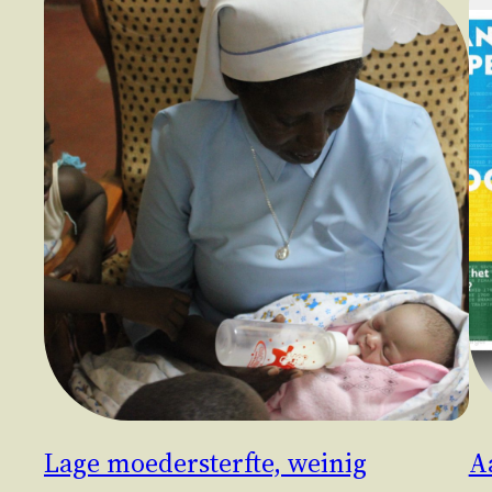
Lage moedersterfte, weinig
A