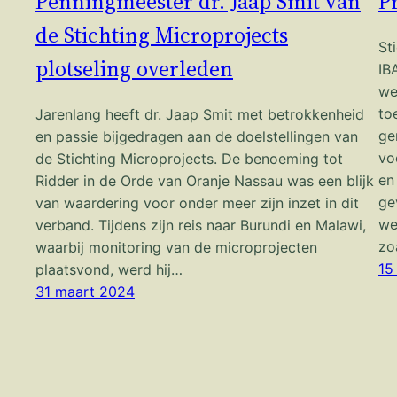
Penningmeester dr. Jaap Smit van
P
de Stichting Microprojects
St
plotseling overleden
IB
we
to
Jarenlang heeft dr. Jaap Smit met betrokkenheid
ge
en passie bijgedragen aan de doelstellingen van
vo
de Stichting Microprojects. De benoeming tot
en
Ridder in de Orde van Oranje Nassau was een blijk
ge
van waardering voor onder meer zijn inzet in dit
we
verband. Tijdens zijn reis naar Burundi en Malawi,
zo
waarbij monitoring van de microprojecten
15
plaatsvond, werd hij…
31 maart 2024