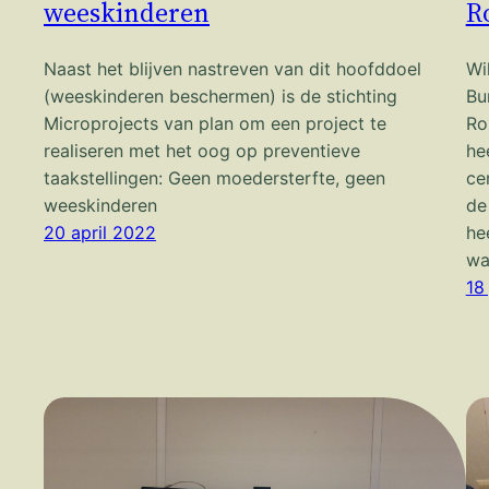
weeskinderen
R
Naast het blijven nastreven van dit hoofddoel
Wil
(weeskinderen beschermen) is de stichting
Bu
Microprojects van plan om een project te
Ro
realiseren met het oog op preventieve
he
taakstellingen: Geen moedersterfte, geen
ce
weeskinderen
de
20 april 2022
he
wa
18