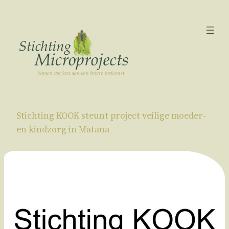
Ga
naar
de
inhoud
Stichting KOOK steunt project veilige moeder-
en kindzorg in Matana