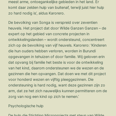
meest arme, ontoegankelijke gebieden in het land. Er
komt daar zelden hulp van buitenaf, terwijl juist hier hulp
zo hard nodig is’, aldus Karorero.
De bevolking van Songa is verspreid over zeventien
heuvels. Het project dat door Wilde Ganzen Ganzen – de
expert op het gebied van concrete projecten in
ontwikkelingslanden – wordt ondersteund, concentreert
zich op de bevolking van vijf heuvels. Karorero: ‘Kinderen
die hun ouders hebben verloren, worden in Burundi
opgevangen in tehuizen of door familie. Wij geloven erin
dat opvang bij familie het beste is voor de ontwikkeling
van het kind, daarom ondersteunen we de wezen en de
gezinnen die hen opvangen. Dat doen we met dit project
voor honderd wezen en vijftig pleeggezinnen. Die
ondersteuning is hard nodig, want deze gezinnen zijn zo
arm, dat ze het zich nauwelijks kunnen permitteren om de
zorg van nog een kind op zich te nemen.’
Psychologische hulp
De hulp die Stichting Microprojects met steun van Wilde