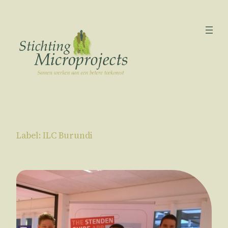
Ga
naar
de
inhoud
Label:
ILC Burundi