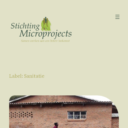
Ga
naar
de
inhoud
Label:
Sanitatie