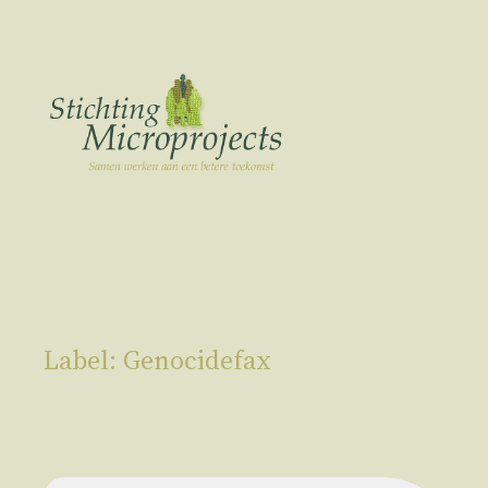
Ga
naar
de
inhoud
Label:
Genocidefax